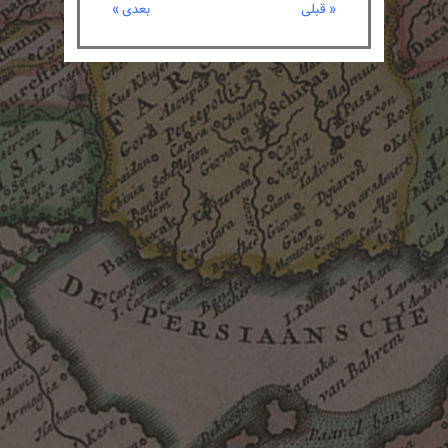
« قبلی
بعدی »